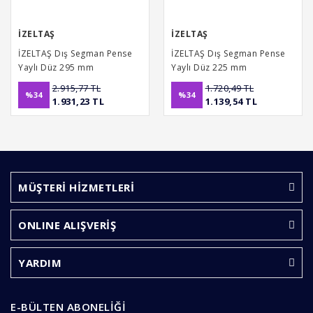
İZELTAŞ
İZELTAŞ
İZELTAŞ Dış Segman Pense
İZELTAŞ Dış Segman Pense
Yaylı Düz 295 mm
Yaylı Düz 225 mm
2.915,77 TL
1.720,49 TL
%34
%34
1.931,23 TL
1.139,54 TL
MÜŞTERİ HİZMETLERİ
ONLINE ALIŞVERİŞ
YARDIM
E-BÜLTEN ABONELİĞİ