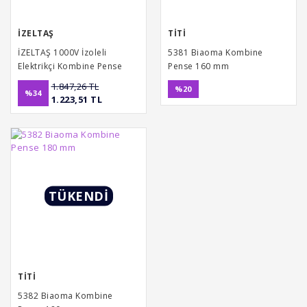
İZELTAŞ
TİTİ
İZELTAŞ 1000V İzoleli
5381 Biaoma Kombine
Elektrikçi Kombine Pense
Pense 160 mm
200 mm VDE
1.847,26 TL
%20
%34
1.223,51 TL
TÜKENDİ
TİTİ
5382 Biaoma Kombine