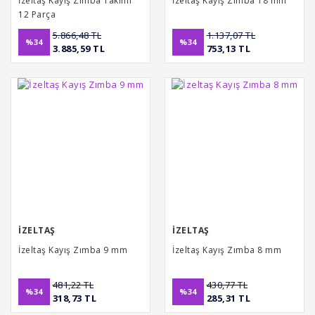
İzeltaş Kayış Zımba Takımı
İzeltaş Kayış Zımba 18 mm
12 Parça
5.866,48 TL
1.137,07 TL
%34
%34
3.885,59 TL
753,13 TL
İZELTAŞ
İZELTAŞ
İzeltaş Kayış Zımba 9 mm
İzeltaş Kayış Zımba 8 mm
481,22 TL
430,77 TL
%34
%34
318,73 TL
285,31 TL