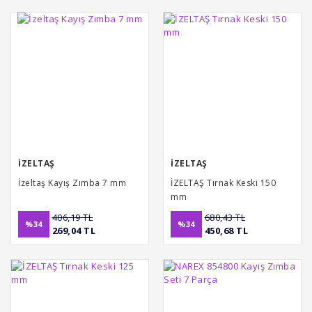
İZELTAŞ
İZELTAŞ
İzeltaş Kayış Zımba 7 mm
İZELTAŞ Tırnak Keski 150
mm
406,19 TL
680,43 TL
%34
%34
269,04 TL
450,68 TL