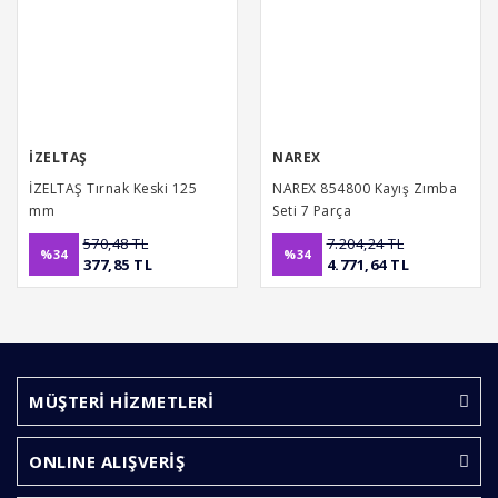
İZELTAŞ
NAREX
İZELTAŞ Tırnak Keski 125
NAREX 854800 Kayış Zımba
mm
Seti 7 Parça
570,48 TL
7.204,24 TL
%34
%34
377,85 TL
4.771,64 TL
MÜŞTERİ HİZMETLERİ
ONLINE ALIŞVERİŞ