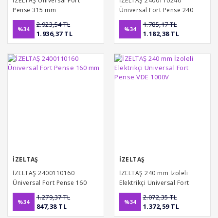
İZELTAŞ Üniversal Fort
İZELTAŞ 2400110240
Pense 315 mm
Üniversal Fort Pense 240
mm
2.923,54 TL
1.785,17 TL
%34
%34
1.936,37 TL
1.182,38 TL
İZELTAŞ
İZELTAŞ
İZELTAŞ 2400110160
İZELTAŞ 240 mm İzoleli
Üniversal Fort Pense 160
Elektrikçi Universal Fort
mm
Pense VDE 1000V
1.279,37 TL
2.072,35 TL
%34
%34
847,38 TL
1.372,59 TL