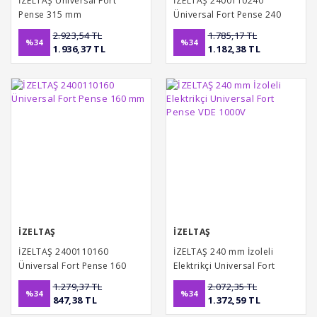
İZELTAŞ Üniversal Fort
İZELTAŞ 2400110240
Pense 315 mm
Üniversal Fort Pense 240
mm
2.923,54 TL
1.785,17 TL
%34
%34
1.936,37 TL
1.182,38 TL
İZELTAŞ
İZELTAŞ
İZELTAŞ 2400110160
İZELTAŞ 240 mm İzoleli
Üniversal Fort Pense 160
Elektrikçi Universal Fort
mm
Pense VDE 1000V
1.279,37 TL
2.072,35 TL
%34
%34
847,38 TL
1.372,59 TL